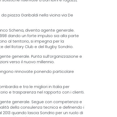
i sciistiche riservate a bambini e ragazzi,
da piazza Garibaldi nella vicina via De
 Franco Schena, diventa agente generale.
l 1998 dando un forte impulso sia alla parte
no al territorio, si impegna per la
te del Rotary Club e del Rugby Sondrio.
ente generale. Punta sull’organizzazione e
oni verso il nuovo millennio.
e vengono rinnovate ponendo particolare
mbardia e tra le migliori in Italia per
torio e trasparenza nel rapporto con i clienti.
a agente generale. Segue con competenza e
alità della consulenza tecnica e definendo i
 al 2013 quando lascia Sondrio per un ruolo di