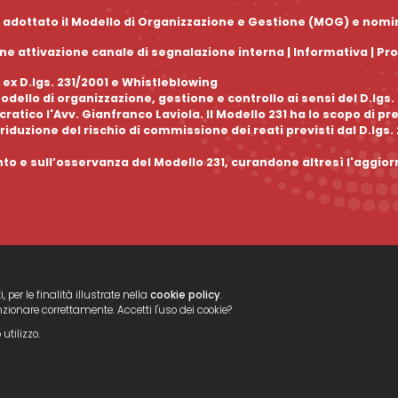
 ha adottato il Modello di Organizzazione e Gestione (MOG) e nom
e attivazione canale di segnalazione interna |
Informativa
|
Pr
 ex D.lgs. 231/2001 e Whistleblowing
dello di organizzazione, gestione e controllo ai sensi del D.lgs
tico l'Avv. Gianfranco Laviola. Il Modello 231 ha lo scopo di pr
riduzione del rischio di commissione dei reati previsti dal D.lgs.
nto e sull’osservanza del Modello 231, curandone altresì l'aggi
, per le finalità illustrate nella
cookie policy
.
nzionare correttamente. Accetti l'uso dei cookie?
utilizzo.