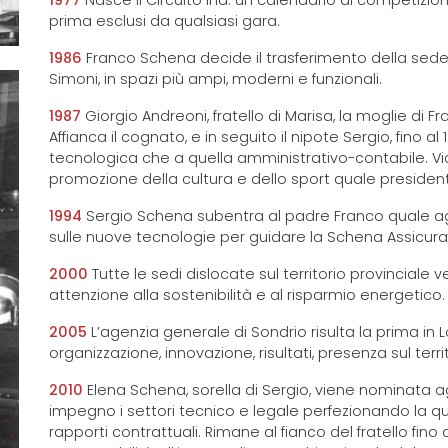
1977
Nasce il Circuito Ina: un calendario di competizion
prima esclusi da qualsiasi gara.
1986
Franco Schena decide il trasferimento della sede 
Simoni, in spazi più ampi, moderni e funzionali.
1987
Giorgio Andreoni, fratello di Marisa, la moglie di
Affianca il cognato, e in seguito il nipote Sergio, fino a
tecnologica che a quella amministrativo-contabile. Vici
promozione della cultura e dello sport quale presiden
1994
Sergio Schena subentra al padre Franco quale ag
sulle nuove tecnologie per guidare la Schena Assicurazi
2000
Tutte le sedi dislocate sul territorio provincial
attenzione alla sostenibilità e al risparmio energetico.
2005
L’agenzia generale di Sondrio risulta la prima in Lo
organizzazione, innovazione, risultati, presenza sul terri
2010
Elena Schena, sorella di Sergio, viene nominat
impegno i settori tecnico e legale perfezionando la qu
rapporti contrattuali. Rimane al fianco del fratello fino