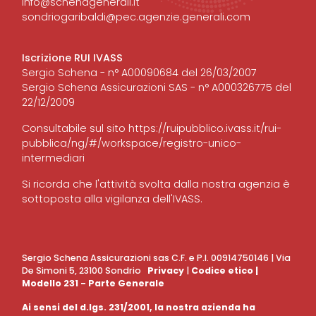
info@schenagenerali.it
sondriogaribaldi@pec.agenzie.generali.com
Iscrizione RUI IVASS
Sergio Schena - n° A00090684 del 26/03/2007
Sergio Schena Assicurazioni SAS - n° A000326775 del
22/12/2009
Consultabile sul sito
https://ruipubblico.ivass.it/rui-
pubblica/ng/#/workspace/registro-unico-
intermediari
Si ricorda che l'attività svolta dalla nostra agenzia è
sottoposta alla vigilanza dell'IVASS.
Sergio Schena Assicurazioni sas C.F. e P.I. 00914750146 | Via
De Simoni 5, 23100 Sondrio
Privacy
|
Codice etico
|
Modello 231 - Parte Generale
Ai sensi del d.lgs. 231/2001, la nostra azienda ha