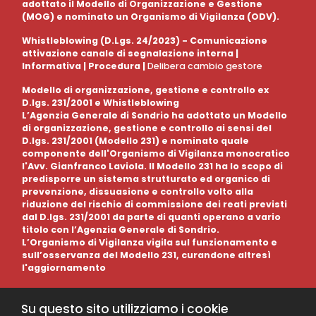
adottato il Modello di Organizzazione e Gestione
(MOG) e nominato un Organismo di Vigilanza (ODV).
Whistleblowing (D.Lgs. 24/2023) - Comunicazione
attivazione canale di segnalazione interna |
Informativa
|
Procedura
|
Delibera cambio gestore
Modello di organizzazione, gestione e controllo ex
D.lgs. 231/2001 e Whistleblowing
L’Agenzia Generale di Sondrio ha adottato un Modello
di organizzazione, gestione e controllo ai sensi del
D.lgs. 231/2001 (Modello 231) e nominato quale
componente dell'Organismo di Vigilanza monocratico
l'Avv. Gianfranco Laviola. Il Modello 231 ha lo scopo di
predisporre un sistema strutturato ed organico di
prevenzione, dissuasione e controllo volto alla
riduzione del rischio di commissione dei reati previsti
dal D.lgs. 231/2001 da parte di quanti operano a vario
titolo con l’Agenzia Generale di Sondrio.
L’Organismo di Vigilanza vigila sul funzionamento e
sull’osservanza del Modello 231, curandone altresì
l'aggiornamento
Su questo sito utilizziamo i cookie