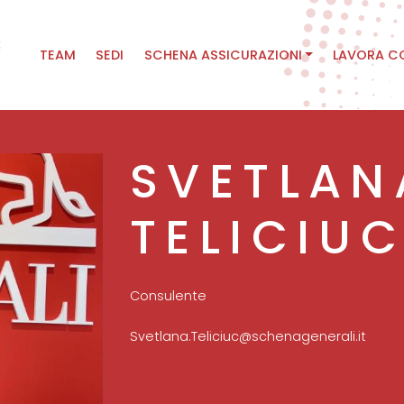
Main
TEAM
SEDI
SCHENA ASSICURAZIONI
LAVORA C
navigation
SVETLAN
TELICIU
Consulente
Svetlana.Teliciuc@schenagenerali.it