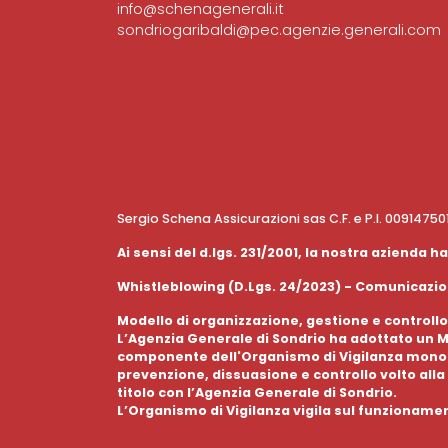
info@schenagenerali.it
sondriogaribaldi@pec.agenzie.generali.com
Sergio Schena Assicurazioni sas C.F. e P.I. 0091475
Ai sensi del d.lgs. 231/2001, la nostra azienda
Whistleblowing (D.Lgs. 24/2023) - Comunicazion
Modello di organizzazione, gestione e controllo
L’Agenzia Generale di Sondrio ha adottato un Mo
componente dell'Organismo di Vigilanza monocra
prevenzione, dissuasione e controllo volto alla 
titolo con l’Agenzia Generale di Sondrio.
L’Organismo di Vigilanza vigila sul funzioname