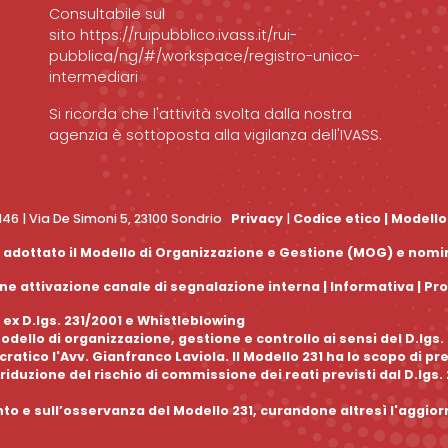
Consultabile sul
sito
https://ruipubblico.ivass.it/rui-
pubblica/ng/#/workspace/registro-unico-
intermediari
Si ricorda che l'attività svolta dalla nostra
agenzia è sottoposta alla vigilanza dell'IVASS.
0146 | Via De Simoni 5, 23100 Sondrio
Privacy
|
Codice etico
|
Modello
 ha adottato il Modello di Organizzazione e Gestione (MOG) e nom
e attivazione canale di segnalazione interna |
Informativa
|
Pr
 ex D.lgs. 231/2001 e Whistleblowing
dello di organizzazione, gestione e controllo ai sensi del D.lgs
tico l'Avv. Gianfranco Laviola. Il Modello 231 ha lo scopo di pr
riduzione del rischio di commissione dei reati previsti dal D.lgs.
nto e sull’osservanza del Modello 231, curandone altresì l'aggi