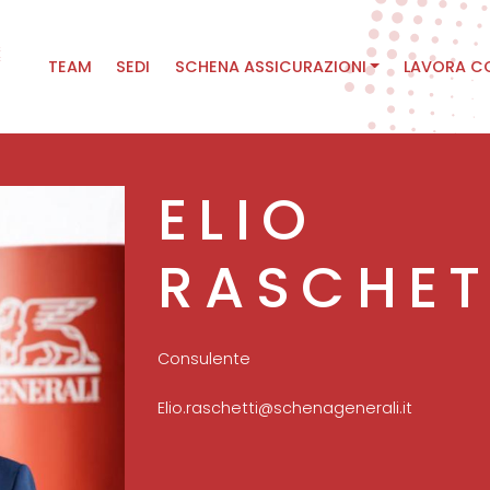
Main
TEAM
SEDI
SCHENA ASSICURAZIONI
LAVORA C
navigation
ELIO
RASCHET
Consulente
Elio.raschetti@schenagenerali.it