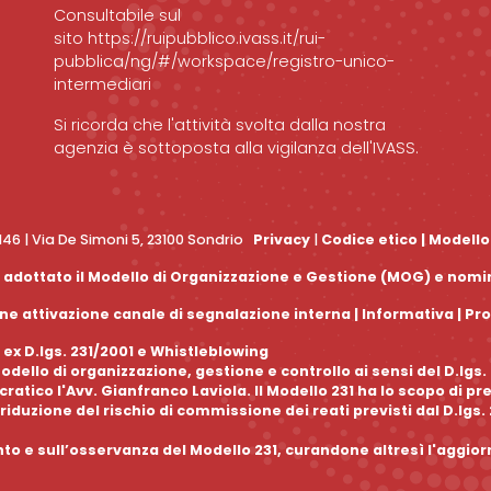
Consultabile sul
sito
https://ruipubblico.ivass.it/rui-
pubblica/ng/#/workspace/registro-unico-
intermediari
Si ricorda che l'attività svolta dalla nostra
agenzia è sottoposta alla vigilanza dell'IVASS.
0146 | Via De Simoni 5, 23100 Sondrio
Privacy
|
Codice etico
|
Modello
 ha adottato il Modello di Organizzazione e Gestione (MOG) e nom
e attivazione canale di segnalazione interna |
Informativa
|
Pr
 ex D.lgs. 231/2001 e Whistleblowing
dello di organizzazione, gestione e controllo ai sensi del D.lgs
tico l'Avv. Gianfranco Laviola. Il Modello 231 ha lo scopo di pr
riduzione del rischio di commissione dei reati previsti dal D.lgs.
nto e sull’osservanza del Modello 231, curandone altresì l'aggi