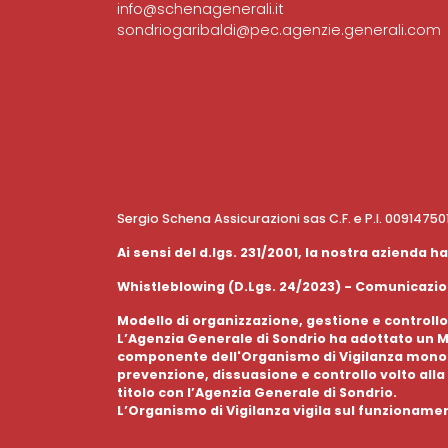
info@schenagenerali.it
sondriogaribaldi@pec.agenzie.generali.com
Sergio Schena Assicurazioni sas C.F. e P.I. 0091475
Ai sensi del d.lgs. 231/2001, la nostra azienda
Whistleblowing (D.Lgs. 24/2023) - Comunicazion
Modello di organizzazione, gestione e controllo
L’Agenzia Generale di Sondrio ha adottato un Mo
componente dell'Organismo di Vigilanza monocra
prevenzione, dissuasione e controllo volto alla 
titolo con l’Agenzia Generale di Sondrio.
L’Organismo di Vigilanza vigila sul funzioname